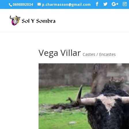
0698892034
p.charmasson@gmail.com
Vega Villar
Castes / Encastes