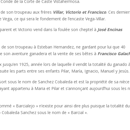
 Conde de la Corte de Caste Vistahermosa.
té de son troupeau aux frères
Villar, Victorio et Francisco
. Ces dernier
se Vega, ce qui sera le fondement de l’encaste Vega-Villar.
parent et Victorio vend dans la foulée son cheptel à
José Encinas
é de son troupeau à Esteban Hernandez, ne gardant pour lui que 40
 de son aventure ganadera et la vente de ses bêtes à
Francisco Galac
 jusqu’en 1925, année lors de laquelle il vendit la totalité du ganado 
nsuite les parts entre ses enfants Pilar, María, Ignacio, Manuel y Jesús.
 sort sous le nom de Sanchez Cobaleda et est la propriété de sa nièce
 ayant appartenu à Maria et Pilar et s’annonçant aujourd’hui sous les
mé « Barcialejo » n’existe pour ainsi dire plus puisque la totalité du
ro Cobaleda Sanchez sous le nom de « Barcial ».