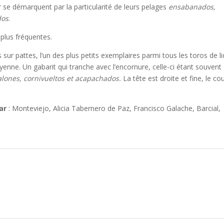
r se démarquent par la particularité de leurs pelages
ensabanados,
dos
.
 plus fréquentes.
 sur pattes, l’un des plus petits exemplaires parmi tous les toros de li
nne. Un gabarit qui tranche avec l’encornure, celle-ci étant souvent
alones, cornivueltos et acapachados.
La tête est droite et fine, le co
ar
: Monteviejo, Alicia Tabernero de Paz, Francisco Galache, Barcial,