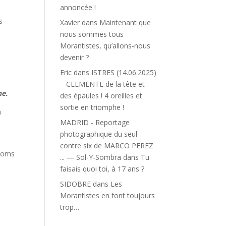
annoncée !
s
Xavier
dans
Maintenant que
nous sommes tous
Morantistes, qu’allons-nous
devenir ?
Eric
dans
ISTRES (14.06.2025)
– CLEMENTE de la tête et
he.
des épaules ! 4 oreilles et
sortie en triomphe !
à
MADRID - Reportage
photographique du seul
contre six de MARCO PEREZ
 noms
... — Sol-Y-Sombra
dans
Tu
faisais quoi toi, à 17 ans ?
SIDOBRE
dans
Les
Morantistes en font toujours
trop…