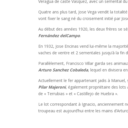
Veragua de caste Vasquez, avec un semental du
Quatre ans plus tard, Jose Vega vendit la totali
vont fixer le sang né du croisement initié par Jo
Au début des années 1920, les deux frères se sé
Fernández del
Campo
.
En 1932, Jose Encinas vend lui-même la majorit
vaches de ventre et 2 sementales jusqu’à la fin
Parallèlement, Francisco Villar garda ses animaux
Arturo Sanchez Cobaleda
, lequel en divisera e
Actuellement le fer appartenant jadis à Manuel,
Pilar Majeroni
, également propriétaire des lots
de « Terrubias » et « Castillejo de Huebra ».
Le lot correspondant à Ignacio, anciennement nom
troupeau est aujourd’hui entre les mains d’Artu