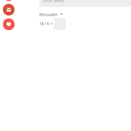
Résoudre :
*
18 ⁄ 6 =