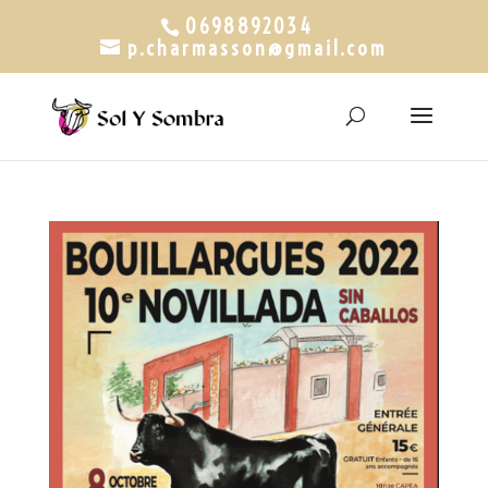
0698892034
p.charmasson@gmail.com