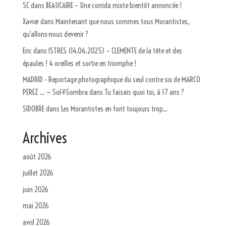
SC
dans
BEAUCAIRE – Une corrida mixte bientôt annoncée !
Xavier
dans
Maintenant que nous sommes tous Morantistes,
qu’allons-nous devenir ?
Eric
dans
ISTRES (14.06.2025) – CLEMENTE de la tête et des
épaules ! 4 oreilles et sortie en triomphe !
MADRID - Reportage photographique du seul contre six de MARCO
PEREZ ... — Sol-Y-Sombra
dans
Tu faisais quoi toi, à 17 ans ?
SIDOBRE
dans
Les Morantistes en font toujours trop…
Archives
août 2026
juillet 2026
juin 2026
mai 2026
avril 2026