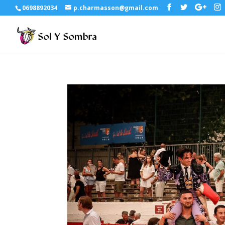
0698892034
p.charmasson@gmail.com