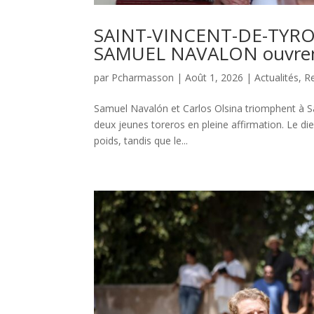
SAINT-VINCENT-DE-TYROS
SAMUEL NAVALON ouvrent 
par
Pcharmasson
|
Août 1, 2026
|
Actualités
,
R
Samuel Navalón et Carlos Olsina triomphent à S
deux jeunes toreros en pleine affirmation. Le di
poids, tandis que le...