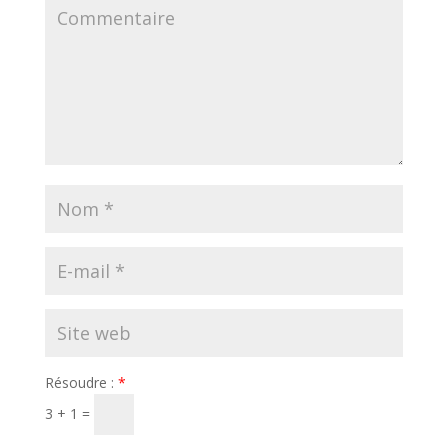
Résoudre :
*
3 + 1 =