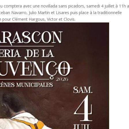
u comptera avec une novillada sans picadors, samedi 4 juillet à 11h 
ban Navarro, Julio Martin et Lisares puis place à la traditionnelle
n pour Clément Hargous, Victor et Clovis.