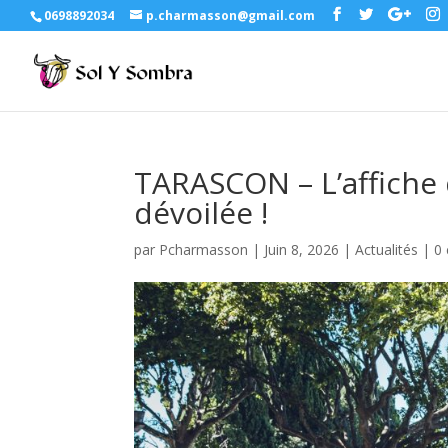
0698892034
p.charmasson@gmail.com
TARASCON – L’affiche d
dévoilée !
par
Pcharmasson
|
Juin 8, 2026
|
Actualités
|
0