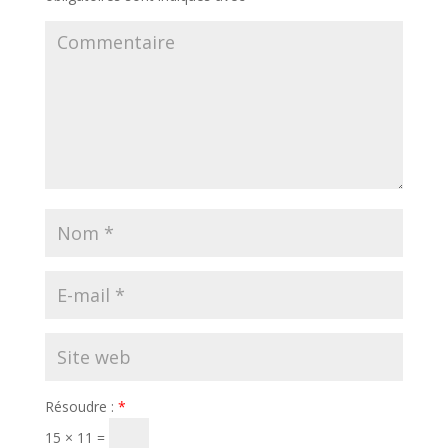
Résoudre :
*
15 × 11 =