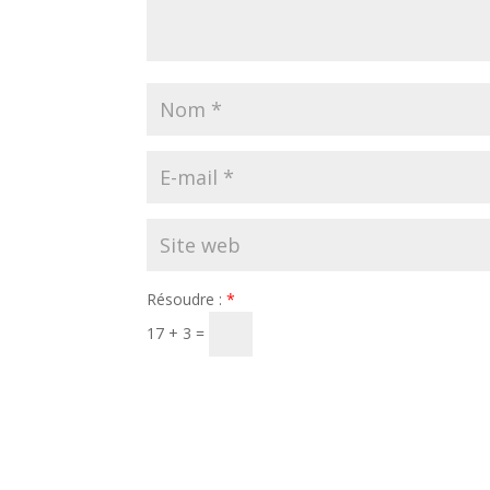
Résoudre :
*
17 + 3 =