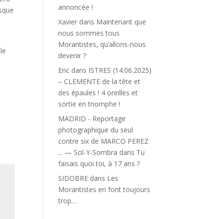
annoncée !
isque
Xavier
dans
Maintenant que
nous sommes tous
Morantistes, qu’allons-nous
le
devenir ?
Eric
dans
ISTRES (14.06.2025)
– CLEMENTE de la tête et
des épaules ! 4 oreilles et
sortie en triomphe !
MADRID - Reportage
photographique du seul
contre six de MARCO PEREZ
... — Sol-Y-Sombra
dans
Tu
faisais quoi toi, à 17 ans ?
SIDOBRE
dans
Les
Morantistes en font toujours
trop…