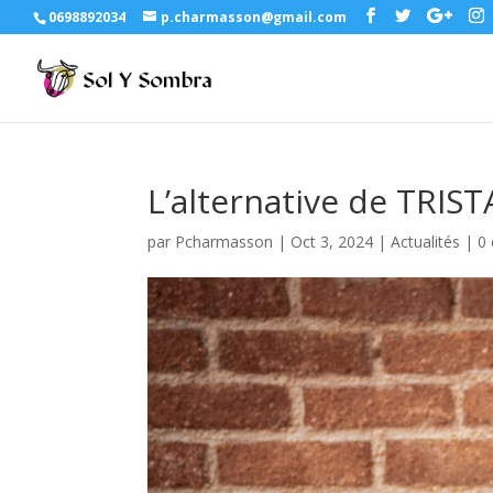
0698892034
p.charmasson@gmail.com
L’alternative de TRIS
par
Pcharmasson
|
Oct 3, 2024
|
Actualités
|
0