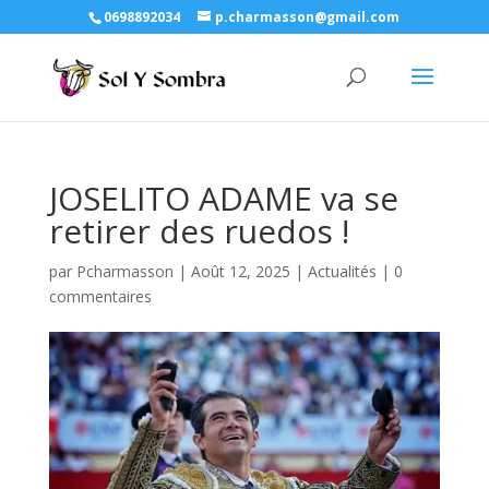
0698892034
p.charmasson@gmail.com
JOSELITO ADAME va se
retirer des ruedos !
par
Pcharmasson
|
Août 12, 2025
|
Actualités
|
0
commentaires