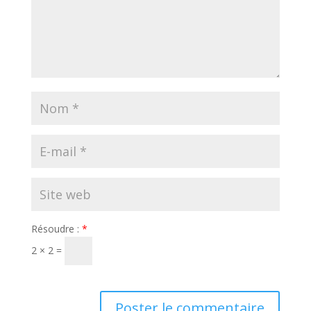
Résoudre :
*
2 × 2 =