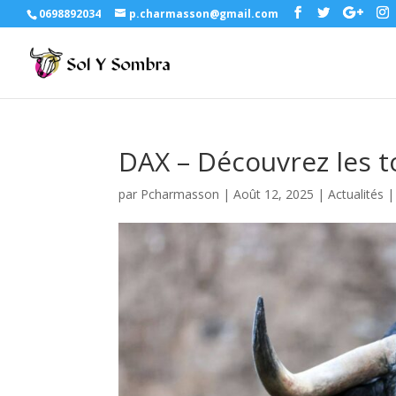
0698892034
p.charmasson@gmail.com
DAX – Découvrez les to
par
Pcharmasson
|
Août 12, 2025
|
Actualités