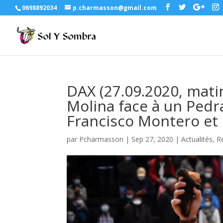
0698892034
p.charmasson@gmail.com
DAX (27.09.2020, mati
Molina face à un Pedra
Francisco Montero et E
par
Pcharmasson
|
Sep 27, 2020
|
Actualités
,
R