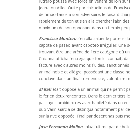
l’utrero poussa avec force en venant de loin sur 
Jean-Lou Aillet. Quite par chicuelinas de Franci
de l’importance à son adversaire, le faisant cha
rapidement de ton et s’en alla chercher l’abri des 
maximum de son opposant dans un terrain peu p
Francisco Montero
s’en alla saluer le porteur 
capote de paseo avant capoteo irrégulier. Une s
trouvant être une arène de 1ere catégorie où u
Chiclana afficha l’entrega que l’on lui connait, 
facture avec d’autres moins fluides, sanctionné
animal noble et allègre, possédant une classe n
conclave dans un final tremendiste, volontaire m
El Rafi
était opposé à un animal qui ne permit pa
le fer en deux rencontres. Dans le dernier tiers 
passages ambidextres avec habileté dans un en
duo Varin-Garcia se distingua notamment par de
sur la rive opposée. Final par dosentinas puis m
Jose Fernando Molina
salua l’ultime par de bel