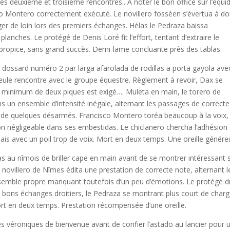
les deuxième et troisième rencontres.. A noter le bon office sur l’équi
sco Montero correctement exécuté. Le novillero fosséen s’évertua à d
rger de loin lors des premiers échanges. Hélas le Pedraza baissa
planches. Le protégé de Denis Loré fit l’effort, tentant d’extraire le
ropice, sans grand succès. Demi-lame concluante près des tablas.
du dossard numéro 2 par larga afarolada de rodillas a porta gayola ave
eule rencontre avec le groupe équestre. Règlement à revoir, Dax se
n minimum de deux piques est exigé…. Muleta en main, le torero de
dans un ensemble d’intensité inégale, alternant les passages de correcte
s de quelques désarmés. Francisco Montero toréa beaucoup à la voix,
on négligeable dans ses embestidas. Le chiclanero chercha l’adhésion
ais avec un poil trop de voix. Mort en deux temps. Une oreille génére
s au nîmois de briller cape en main avant de se montrer intéressant
le novillero de Nîmes édita une prestation de correcte note, alternant l
semble propre manquant toutefois d’un peu d’émotions. Le protégé d
 bons échanges droitiers, le Pedraza se montrant plus court de char
ort en deux temps. Prestation récompensée d’une oreille.
les véroniques de bienvenue avant de confier l’astado au lancier pour 