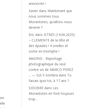
annoncée !
Xavier
dans
Maintenant que
nous sommes tous
Morantistes, qu’allons-nous
devenir ?
Eric
dans
ISTRES (14.06.2025)
– CLEMENTE de la tête et
des épaules ! 4 oreilles et
sortie en triomphe !
MADRID - Reportage
photographique du seul
contre six de MARCO PEREZ
... — Sol-Y-Sombra
dans
Tu
faisais quoi toi, à 17 ans ?
SIDOBRE
dans
Les
Morantistes en font toujours
ein
trop…
elle