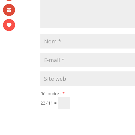
Résoudre :
*
22 ⁄ 11 =