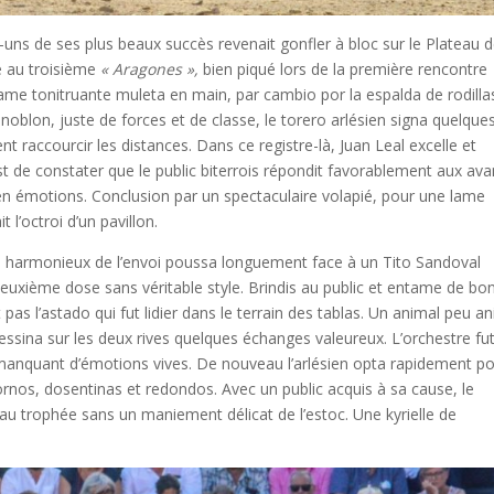
uns de ses plus beaux succès revenait gonfler à bloc sur le Plateau 
ce au troisième
« Aragones »,
bien piqué lors de la première rencontre
ame tonitruante muleta en main, par cambio por la espalda de rodilla
noblon, juste de forces et de classe, le torero arlésien signa quelque
raccourcir les distances. Dans ce registre-là, Juan Leal excelle et
t de constater que le public biterrois répondit favorablement aux av
en émotions. Conclusion par un spectaculaire volapié, pour une lame
t l’octroi d’un pavillon.
us harmonieux de l’envoi poussa longuement face à un Tito Sandoval
deuxième dose sans véritable style. Brindis au public et entame de bo
 pas l’astado qui fut lidier dans le terrain des tablas. Un animal peu a
ssina sur les deux rives quelques échanges valeureux. L’orchestre fu
a manquant d’émotions vives. De nouveau l’arlésien opta rapidement p
nos, dosentinas et redondos. Avec un public acquis à sa cause, le
au trophée sans un maniement délicat de l’estoc. Une kyrielle de