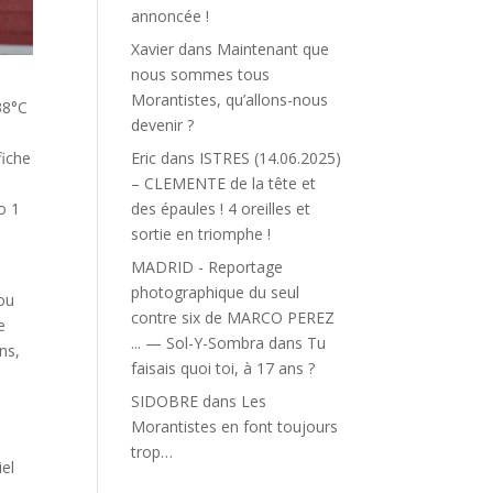
annoncée !
Xavier
dans
Maintenant que
nous sommes tous
Morantistes, qu’allons-nous
38°C
devenir ?
Eric
dans
ISTRES (14.06.2025)
fiche
– CLEMENTE de la tête et
l
des épaules ! 4 oreilles et
o 1
sortie en triomphe !
MADRID - Reportage
a
photographique du seul
 ou
contre six de MARCO PEREZ
e
... — Sol-Y-Sombra
dans
Tu
ns,
faisais quoi toi, à 17 ans ?
SIDOBRE
dans
Les
Morantistes en font toujours
a
trop…
iel