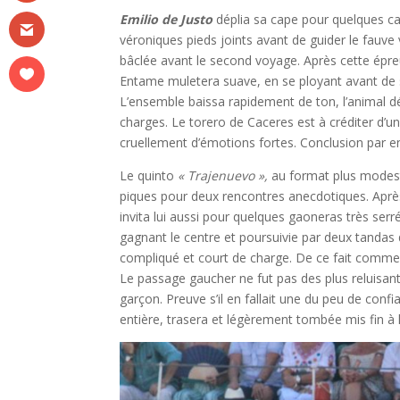
Emilio de Justo
déplia sa cape pour quelques c
véroniques pieds joints avant de guider le fauve
bâclée avant le second voyage. Après cette épreuve
Entame muletera suave, en se ployant avant de
L’ensemble baissa rapidement de ton, l’animal d
charges. Le torero de Caceres est à créditer d’
cruellement d’émotions fortes. Conclusion par entiè
Le quinto
« Trajenuevo »,
au format plus modeste
piques pour deux rencontres anecdotiques. Après 
invita lui aussi pour quelques gaoneras très ser
gagnant le centre et poursuivie par deux tandas
compliqué et court de charge. De ce fait comment 
Le passage gaucher ne fut pas des plus reluisants
garçon. Preuve s’il en fallait une du peu de con
entière, trasera et légèrement tombée mis fin à l