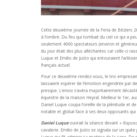
Cette deuxième journée de la Feria de Béziers 2
à l’ombre. Du feu qui tombait du ciel ce qui a pe
seulement 4000 spectateurs (environ et généreusem
du jour était des plus alléchantes car celle-ci 
Luque et Emilio de Justo qui entouraient l’arlé
français actuel.
Pour ce deuxième rendez-vous, le trio empresarial
laissaient espérer de l’émotion engendrée par de
presque. L’envoi s’avéra majoritairement décast
équestre de la maison Heyral. Meilleur le 1er, au
Daniel Luque coupa l’oreille de la plénitude et de 
notable et global face à ses deux opposants qui n
Daniel Luque
ouvrait la séance devant
« Raposo
cavalerie. Emilio de Justo se signala sur un quit
Luque qui fit admirer sa maitrise de la cape. De ma