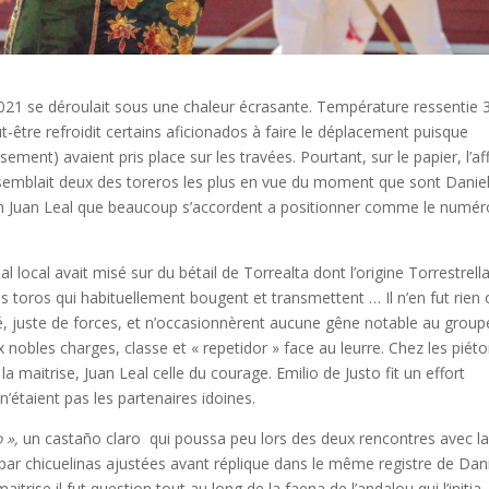
021 se déroulait sous une chaleur écrasante. Température ressentie 
ut-être refroidit certains aficionados à faire le déplacement puisque
ent) avaient pris place sur les travées. Pourtant, sur le papier, l’af
rassemblait deux des toreros les plus en vue du moment que sont Danie
sien Juan Leal que beaucoup s’accordent a positionner comme le numér
 local avait misé sur du bétail de Torrealta dont l’origine Torrestrell
s toros qui habituellement bougent et transmettent … Il n’en fut rien
é, juste de forces, et n’occasionnèrent aucune gêne notable au group
x nobles charges, classe et « repetidor » face au leurre. Chez les piéto
la maitrise, Juan Leal celle du courage. Emilio de Justo fit un effort
’étaient pas les partenaires idoines.
 »,
un castaño claro qui poussa peu lors des deux rencontres avec l
e par chicuelinas ajustées avant réplique dans le même registre de Dan
itrise il fut question tout au long de la faena de l’andalou qui l’initia