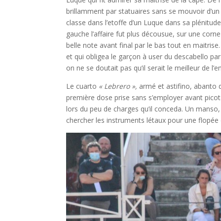
brillamment par statuaires sans se mouvoir d’un 
classe dans l’etoffe d’un Luque dans sa plénitud
gauche l’affaire fut plus décousue, sur une cor
belle note avant final par le bas tout en maitrise
et qui obligea le garçon à user du descabello par
on ne se doutait pas qu’il serait le meilleur de l’
Le cuarto
« Lebrero »,
armé et astifino, abanto d
première dose prise sans s’employer avant picota
lors du peu de charges qu’il conceda. Un manso,
chercher les instruments létaux pour une flopée