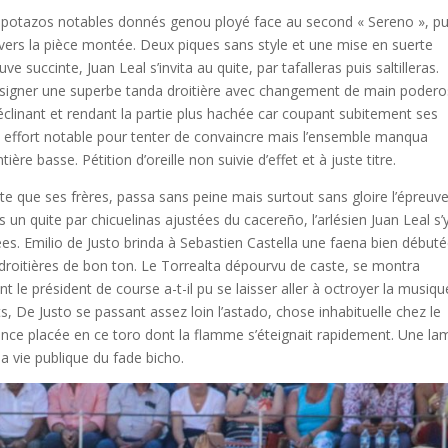
apotazos notables donnés genou ployé face au second « Sereno », pu
 vers la pièce montée. Deux piques sans style et une mise en suerte
 succinte, Juan Leal s’invita au quite, par tafalleras puis saltilleras.
 signer une superbe tanda droitière avec changement de main podero
éclinant et rendant la partie plus hachée car coupant subitement ses
un effort notable pour tenter de convaincre mais l’ensemble manqua
re basse. Pétition d’oreille non suivie d’effet et à juste titre.
 que ses frères, passa sans peine mais surtout sans gloire l’épreuv
un quite par chicuelinas ajustées du cacereño, l’arlésien Juan Leal s’
rées. Emilio de Justo brinda à Sebastien Castella une faena bien début
 droitières de bon ton. Le Torrealta dépourvu de caste, se montra
le président de course a-t-il pu se laisser aller à octroyer la musiqu
, De Justo se passant assez loin l’astado, chose inhabituelle chez le
fiance placée en ce toro dont la flamme s’éteignait rapidement. Une la
a vie publique du fade bicho.