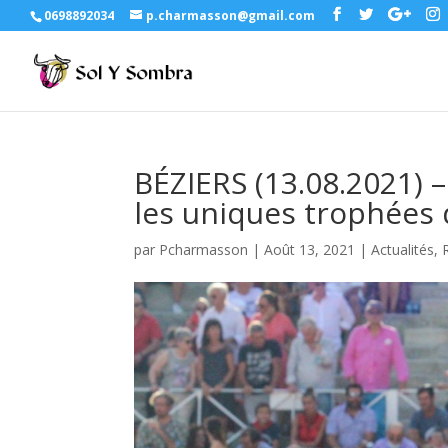
0698892034
p.charmasson@gmail.com
BÉZIERS (13.08.2021)
les uniques trophées 
par
Pcharmasson
|
Août 13, 2021
|
Actualités
,