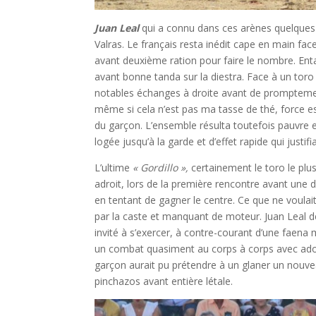
Juan Leal
qui a connu dans ces arènes quelques-
Valras. Le français resta inédit cape en main fa
avant deuxième ration pour faire le nombre. Ent
avant bonne tanda sur la diestra. Face à un toro 
notables échanges à droite avant de promptement 
même si cela n’est pas ma tasse de thé, force es
du garçon. L’ensemble résulta toutefois pauvre 
logée jusqu’à la garde et d’effet rapide qui justifiai
L’ultime
« Gordillo »,
certainement le toro le pl
adroit, lors de la première rencontre avant une 
en tentant de gagner le centre. Ce que ne voulait
par la caste et manquant de moteur. Juan Leal de
invité à s’exercer, à contre-courant d’une faen
un combat quasiment au corps à corps avec ador
garçon aurait pu prétendre à un glaner un nouve
pinchazos avant entière létale.