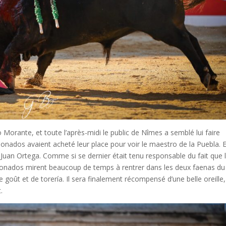
orante, et toute l’après-midi le public de Nîmes a semblé lui faire
cionados avaient acheté leur place pour voir le maestro de la Puebla. Et
Juan Ortega. Comme si se dernier était tenu responsable du fait que 
aficionados mirent beaucoup de temps à rentrer dans les deux faenas du
goût et de torería. Il sera finalement récompensé d’une belle oreille,
t.