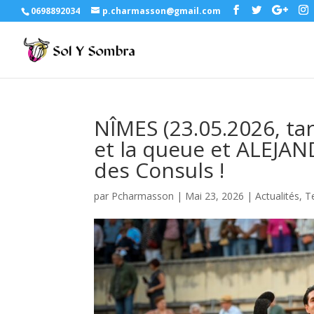
0698892034
p.charmasson@gmail.com
NÎMES (23.05.2026, ta
et la queue et ALEJA
des Consuls !
par
Pcharmasson
|
Mai 23, 2026
|
Actualités
,
T