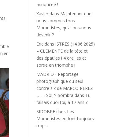
annoncée !
Xavier
dans
Maintenant que
nts.
nous sommes tous
Morantistes, qu’allons-nous
devenir ?
Eric
dans
ISTRES (14.06.2025)
emble
– CLEMENTE de la tête et
mier
des épaules ! 4 oreilles et
sortie en triomphe !
MADRID - Reportage
photographique du seul
contre six de MARCO PEREZ
... — Sol-Y-Sombra
dans
Tu
faisais quoi toi, à 17 ans ?
SIDOBRE
dans
Les
Morantistes en font toujours
trop…