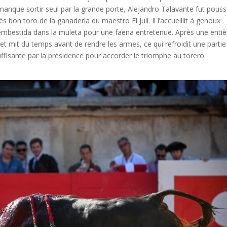
manque sortir seul par la grande porte, Alejandro Talavante fut pouss
s bon toro de la ganadería du maestro El Juli. Il l’accueillit à genoux
embestida dans la muleta pour une faena entretenue. Après une entiè
 et mit du temps avant de rendre les armes, ce qui refroidit une partie
 suffisante par la présidence pour accorder le triomphe au torero