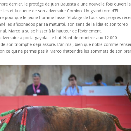
bre dernier, le protégé de Juan Bautista a une nouvelle fois ouvert la
illes et la queue de son adversaire Comino. Un grand toro d’El
ire pour que le jeune homme fasse l’étalage de tous ses progrès réce
né les aficionados par sa maturité, son sens de la lidia et son toreo
final, Marco a su se hisser à la hauteur de l’évènement.
d adversaire à porta gayola. Le but étant de montrer aux 12 000
as de son triomphe déjà assuré. L’animal, bien que noble comme l’ens
ion ce qui ne permis pas à Marco d’atteindre les sommets de son pre