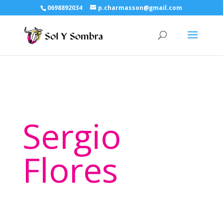
0698892034
p.charmasson@gmail.com
Sergio
Flores