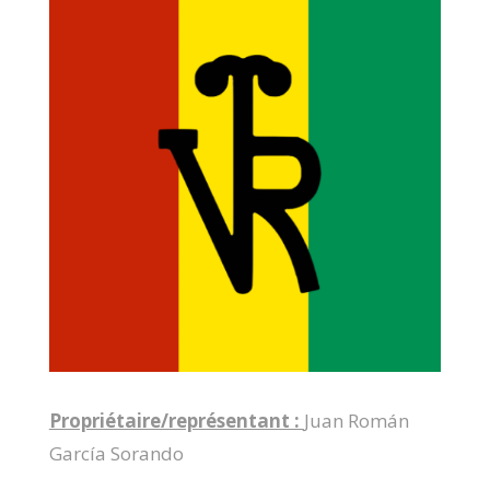
Propriétaire/représentant :
Juan Román
García Sorando