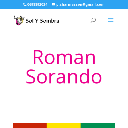
0698892034
p.charmasson@gmail.com
Roman
Sorando