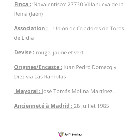
Finca :
‘Navalentisco’ 27730 Villanueva de la
Reina (Jaén)
Association :
– Unión de Criadores de Toros
de Lidia
Devise :
rouge, jaune et vert
Origines/Encaste :
Juan Pedro Domecq y
Díez via Las Ramblas
Mayoral :
José Tomás Molina Martínez.
Ancienneté à Madrid :
28 juillet 1985