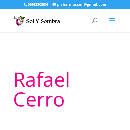
0698892034
p.charmasson@gmail.com
Rafael
Cerro