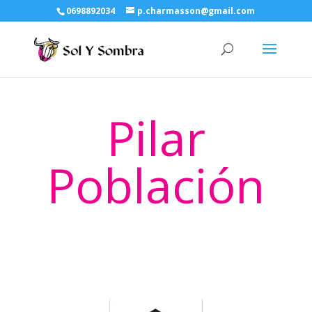
0698892034
p.charmasson@gmail.com
Pilar
Población