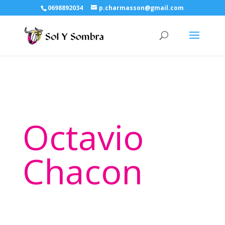
0698892034
p.charmasson@gmail.com
Octavio
Chacon