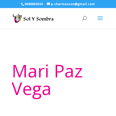
0698892034
p.charmasson@gmail.com
Mari Paz
Vega