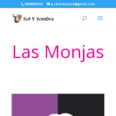
0698892034
p.charmasson@gmail.com
Las Monjas