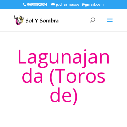
0698892034
p.charmasson@gmail.com
Lagunajan
da (Toros
de)