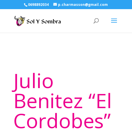
0698892034
p.charmasson@gmail.com
Julio
Benitez “El
Cordobes”