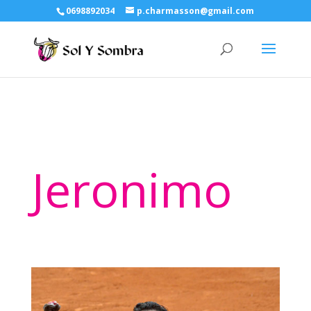
0698892034
p.charmasson@gmail.com
Jeronimo