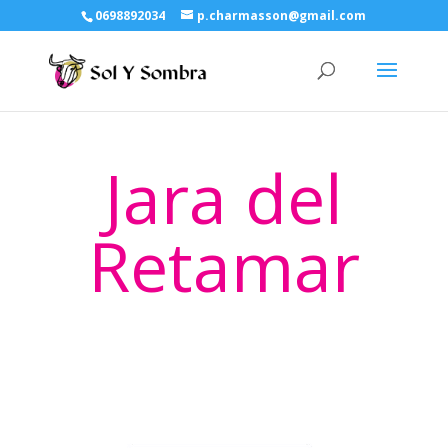
0698892034
p.charmasson@gmail.com
Jara del
Retamar