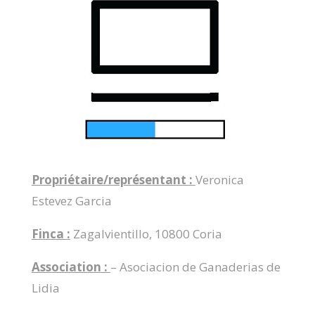
Propriétaire/représentant :
Veronica
Estevez Garcia
Finca :
Zagalvientillo, 10800 Coria
Association :
– Asociacion de Ganaderias de
Lidia