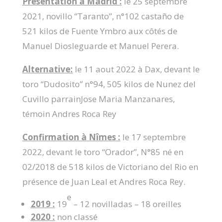
Présentation à Madrid :
le 25 septembre
2021, novillo “Taranto”, n°102 castaño de
521 kilos de Fuente Ymbro aux côtés de
Manuel Diosleguarde et Manuel Perera.
Alternative:
le 11 aout 2022 à Dax, devant le
toro “Dudosito” n°94, 505 kilos de Nunez del
Cuvillo parrainJose Maria Manzanares,
témoin Andres Roca Rey
Confirmation à Nîmes :
le 17 septembre
2022, devant le toro “Orador”, N°85 né en
02/2018 de 518 kilos de Victoriano del Rio en
présence de Juan Leal et Andres Roca Rey.
e
2019 :
19
– 12 novilladas – 18 oreilles
2020 :
non classé