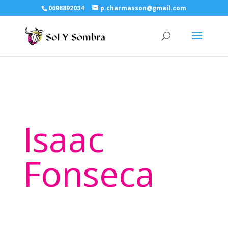
0698892034
p.charmasson@gmail.com
Isaac
Fonseca