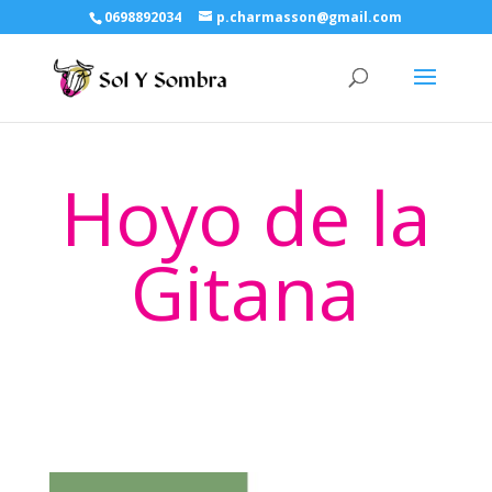
0698892034
p.charmasson@gmail.com
Hoyo de la
Gitana