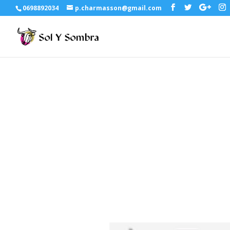
0698892034
p.charmasson@gmail.com