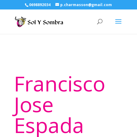
0698892034
p.charmasson@gmail.com
Francisco
Jose
Espada