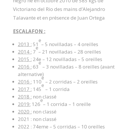
negro né en octobre 2010 de 585 kgs de
Victoriano del Rio des mains d’Alejandro
Talavante et en présence de Juan Ortega
ESCALAFON :
e
2013 :
51
– 5 novilladas – 4 oreilles
e
2014 :
7
– 21 novilladas – 28 oreilles
2015 :
24e – 12 novilladas – 5 oreilles
e
2016 :
63
– 3 novilladas – 8 oreilles (avant
alternative)
e
2016 :
110
– 2 corridas – 2 oreilles
e
2017 :
145
– 1 corrida
2018 :
non classé
e
2019:
126
– 1 corrida – 1 oreille
2020 :
non classé
2021 : non classé
2022 : 74eme – 5 corridas – 10 oreilles