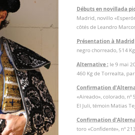
Débuts en novillada pi
Madrid, novillo «Esperón
côtés de Leandro Marcos
Présentation à Madrid
negro chorreado, 514 Kg 
Alternative :
le 9 mai 2
460 Kg de Torrealta, par
Confirmation d’Alterna
«Aireado», colorado, nº 
El Juli, témoin Matias Te
Confirmation d’Alterna
toro «Confidente», nº 21