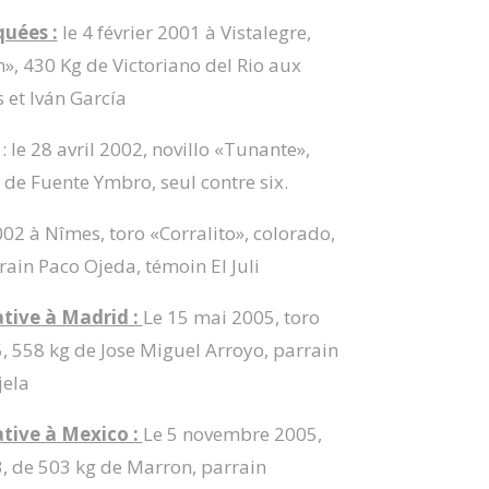
quées :
le 4 février 2001 à Vistalegre,
», 430 Kg de Victoriano del Rio aux
 et Iván García
: le 28 avril 2002, novillo «Tunante»,
de Fuente Ymbro, seul contre six.
002 à Nîmes, toro «Corralito», colorado,
rain Paco Ojeda, témoin El Juli
tive à Madrid :
Le 15 mai 2005, toro
5, 558 kg de Jose Miguel Arroyo, parrain
jela
tive à Mexico :
Le 5 novembre 2005,
3, de 503 kg de Marron, parrain