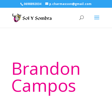
0698892034
p.charmasson@gmail.com
Brandon
Campos