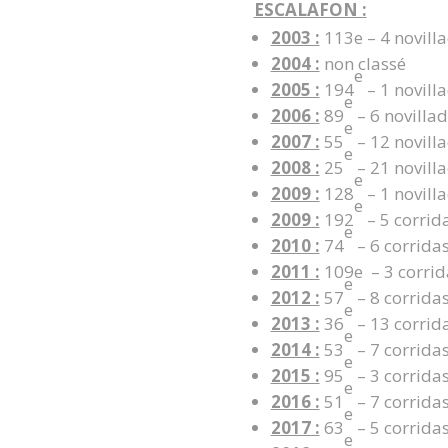
ESCALAFON :
2003 :
113e – 4 novilla
2004 :
non classé
e
2005 :
194
– 1 novilla
e
2006 :
89
– 6 novillad
e
2007 :
55
– 12 novilla
e
2008 :
25
– 21 novilla
e
2009 :
128
– 1 novilla
e
2009 :
192
– 5 corrida
e
2010 :
74
– 6 corridas
2011 :
109e – 3 corrida
e
2012 :
57
– 8 corridas
e
2013 :
36
– 13 corrida
e
2014 :
53
– 7 corridas
e
2015 :
95
– 3 corridas
e
2016 :
51
– 7 corridas
e
2017 :
63
– 5 corridas
e