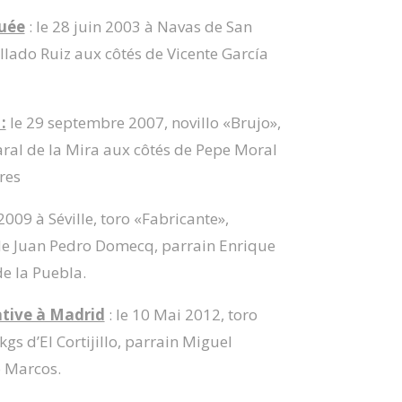
quée
: le 28 juin 2003 à Navas de San
ollado Ruiz aux côtés de Vicente García
:
le 29 septembre 2007, novillo «Brujo»,
Jaral de la Mira aux côtés de Pepe Moral
res
l 2009 à Séville, toro «Fabricante»,
 de Juan Pedro Domecq, parrain Enrique
e la Puebla.
ative à Madrid
: le 10 Mai 2012, toro
gs d’El Cortijillo, parrain Miguel
 Marcos.