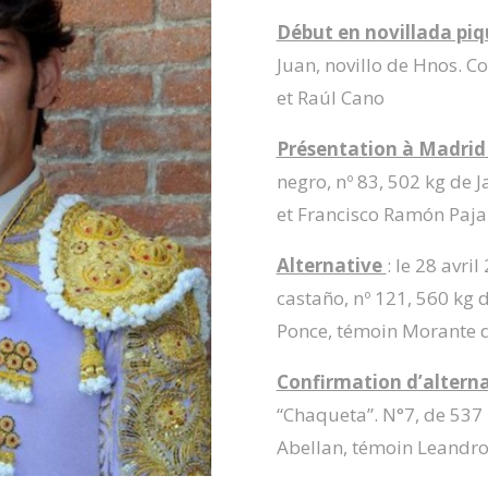
Début en novillada pi
Juan, novillo de Hnos. C
et Raúl Cano
Présentation à Madrid 
negro, nº 83, 502 kg de 
et Francisco Ramón Paja
Alternative
: le 28 avri
castaño, nº 121, 560 kg
Ponce, témoin Morante d
Confirmation d’altern
“Chaqueta”. N°7, de 537 k
Abellan, témoin Leandro