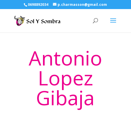
0698892034
p.charmasson@gmail.com
Antonio
Lopez
Gibaja