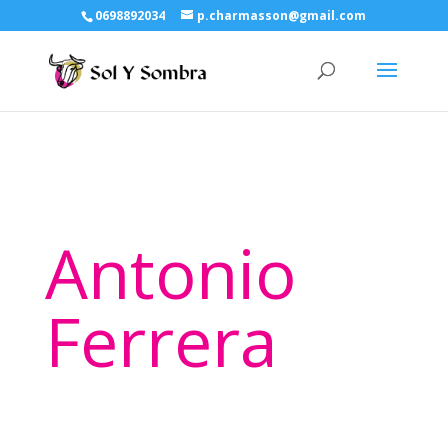
0698892034
p.charmasson@gmail.com
Antonio
Ferrera