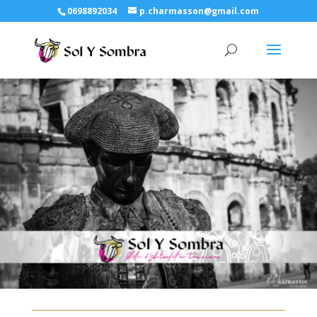
0698892034
p.charmasson@gmail.com