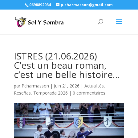
0698892034
p.charmasson@gmail.com
ISTRES (21.06.2026) –
C’est un beau roman,
c’est une belle histoire…
par
Pcharmasson
|
Juin 21, 2026
|
Actualités
,
Reseñas
,
Temporada 2026
|
0 commentaires