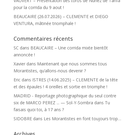
VAUVERT – Présentation des toros de Nuñez de Tarifa
pour la corrida du 9 aout !
BEAUCAIRE (26.07.2026) – CLEMENTE et DIEGO
VENTURA, mâtinée triomphale !
Commentaires récents
SC
dans
BEAUCAIRE – Une corrida mixte bientôt
annoncée !
Xavier
dans
Maintenant que nous sommes tous
Morantistes, qu’allons-nous devenir ?
Eric
dans
ISTRES (14.06.2025) – CLEMENTE de la tête
et des épaules ! 4 oreilles et sortie en triomphe !
MADRID - Reportage photographique du seul contre
six de MARCO PEREZ ... — Sol-Y-Sombra
dans
Tu
faisais quoi toi, à 17 ans ?
SIDOBRE
dans
Les Morantistes en font toujours trop…
Archives