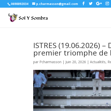
0698892034
p.charmasson@gmail.com
ISTRES (19.06.2026) –
premier triomphe de la
par
Pcharmasson
|
Juin 20, 2026
|
Actualités
,
R