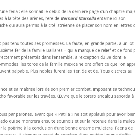
’une feria : elle sonnait le début de la dernière page d’un chapitre maj
es à la tête des arènes, l’ère de
Bernard Marsella
entame ici son
 riche qui aura permis à la cité istréenne de placer son nom en lettres d
nt pas tenu toutes ses promesses. La faute, en grande partie, à un lot
xième fer de la famille Baillares – qui a manqué de relief et de fond 
rectement présentés dans l’ensemble, à l’exception du 3e dont le
mmodes, les toros de la famille mexicaine ont offert ce que l’on appe
nt palpable. Plus nobles furent les 1er, 5e et 6e. Tous discrets au
cience et sa maîtrise lors de son premier combat, imposant sa techniq
cho favorable sur les travées. Œuvre que le torero andalou saborda à
uis par parones, avant que « Patilla » ne soit applaudi pour avoir bie
do qui se montrera ensuite sournois et sur la retenue dans la mulet
ur la poitrine à la conclusion d’une bonne entame muletera. Faena de
e torera, à s’imposer avant de conclure d’une entière longue d’effet,