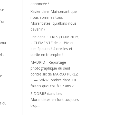
annoncée !
eur
Xavier
dans
Maintenant que
nous sommes tous
’or
Morantistes, qu’allons-nous
devenir ?
Eric
dans
ISTRES (14.06.2025)
– CLEMENTE de la tête et
pour
des épaules ! 4 oreilles et
sortie en triomphe !
lle
MADRID - Reportage
photographique du seul
contre six de MARCO PEREZ
ue
... — Sol-Y-Sombra
dans
Tu
faisais quoi toi, à 17 ans ?
SIDOBRE
dans
Les
n
Morantistes en font toujours
a du
trop…