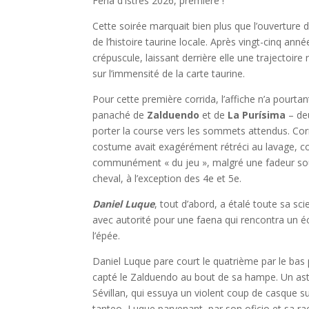
Feria d’Istres 2026, première !
Cette soirée marquait bien plus que l’ouverture d
de l’histoire taurine locale. Après vingt-cinq anné
crépuscule, laissant derrière elle une trajectoire
sur l’immensité de la carte taurine.
Pour cette première corrida, l’affiche n’a pourta
panaché de
Zalduendo
et de
La Purísima
– deu
porter la course vers les sommets attendus. Cor
costume avait exagérément rétréci au lavage, co
communément « du jeu », malgré une fadeur souve
cheval, à l’exception des 4e et 5e.
Daniel Luque
, tout d’abord, a étalé toute sa s
avec autorité pour une faena qui rencontra un é
l’épée.
Daniel Luque pare court le quatrième par le bas p
capté le Zalduendo au bout de sa hampe. Un asta
Sévillan, qui essuya un violent coup de casque s
tanteo, Luque parvenant, par son oficio et sa rac