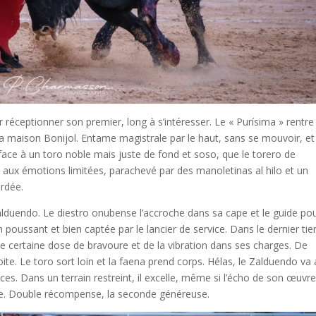
 réceptionner son premier, long à s’intéresser. Le « Purísima » rentre
a maison Bonijol. Entame magistrale par le haut, sans se mouvoir, et
 face à un toro noble mais juste de fond et soso, que le torero de
aux émotions limitées, parachevé par des manoletinas al hilo et un
ordée.
alduendo. Le diestro onubense l’accroche dans sa cape et le guide po
 poussant et bien captée par le lancier de service. Dans le dernier tier
e certaine dose de bravoure et de la vibration dans ses charges. De
ite. Le toro sort loin et la faena prend corps. Hélas, le Zalduendo va 
ces. Dans un terrain restreint, il excelle, même si l’écho de son œuvr
nte. Double récompense, la seconde généreuse.